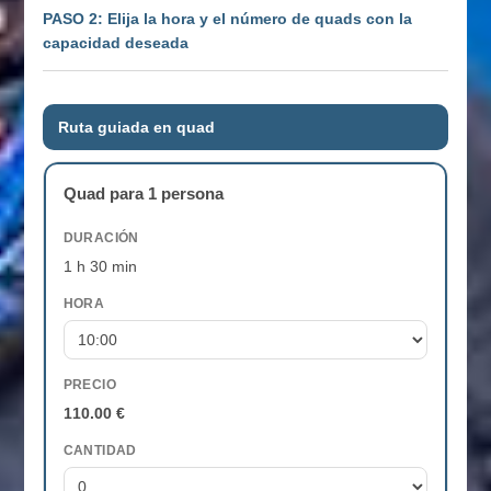
PASO 2: Elija la hora y el número de quads con la
propio cliente, éste deberá abonar la reparación del
capacidad deseada
vehículo.
Ruta guiada en quad
Quad para 1 persona
DURACIÓN
1 h 30 min
HORA
PRECIO
110.00 €
CANTIDAD